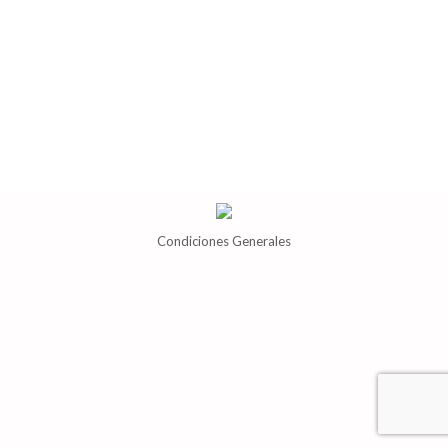
Aprendiendo Astrología
Por
Laura Castel
17 agosto 2021
Nacer con el signo solar en casa 2
Condiciones Generales